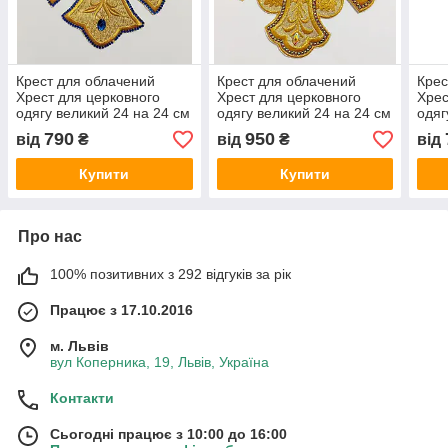
Крест для облачений
Крест для облачений
Крес
Хрест для церковного
Хрест для церковного
Хрес
одягу великий 24 на 24 см
одягу великий 24 на 24 см
одяг
золотий з синіми стразами
золотий з золотистими
золо
790
950
від
₴
від
₴
від
стразами
Купити
Купити
Про нас
100% позитивних з 292 відгуків за рік
Працює з 17.10.2016
м. Львів
вул Коперника, 19, Львів, Україна
Контакти
Сьогодні працює з 10:00 до 16:00