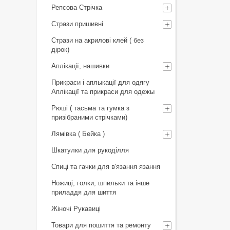
Репсова Стрічка
Стрази пришивні
Стрази на акрилові клей ( без
дірок)
Аплікації, нашивки
Прикраси і аплыкації для одягу
Аплікації та прикраси для одежы
Рюші ( тасьма та гумка з
призібраними стрічками)
Лямівка ( Бейка )
Шкатулки для рукоділля
Спиці та гачки для в'язання язання
Ножиці, голки, шпильки та інше
приладдя для шиття
Жіночі Рукавиці
Товари для пошиття та ремонту