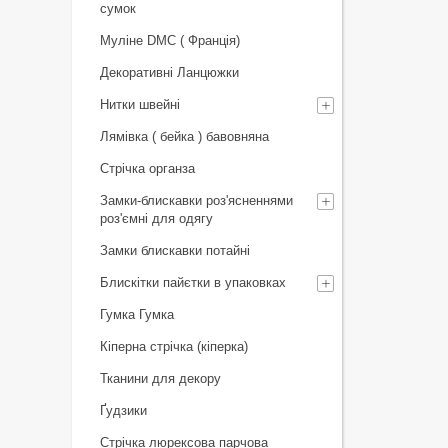
сумок
Муліне DMC ( Франція)
Декоративні Ланцюжки
Нитки швейні
Лямівка ( бейка ) бавовняна
Стрічка органза
Замки-блискавки роз'ясненнями
роз'ємні для одягу
Замки блискавки потайні
Блискітки пайєтки в упаковках
Гумка Гумка
Кіперна стрічка (кіперка)
Тканини для декору
Ґудзики
Стрічка люрексова парчова