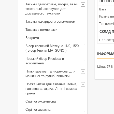
ОСНОВН
Тасьми декоративні, шнури, та інш
текстильніі аксесуари для
Вага
домашнього текстилю
Країна в
Тасьми жакардові з орнаментом
Тип пряжі
Тасьма з помпонами
СКЛАД 
Бахрома
Поліесте
Бісер японский Матсуно 11/0, 15/0
( Бісер Японія MATSUNO )
ІНФОРМА
Чеський бісер Preciosa в
асортименті
Ціна:
57 ₴
Нитки шовкові та люрексові для
машинної та ручної вишивки
Пряжа нитки для в'язання, вовна,
напіввовна, акрил. Літня і зимова
пряжа
Стрічка оксамитова
Стрічка атласна