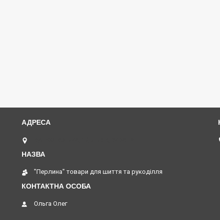
вул Коперника, 19, Львів, Україна
"Перлина" товари для шиття та рукоділля
Ольга Олег