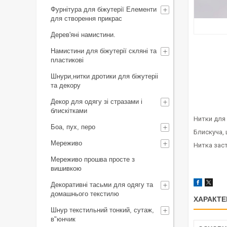
Фурнітура для біжутерії Елементи
для створення прикрас
Дерев'яні намистини.
Намистини для біжутерії скляні та
пластикові
Шнури,нитки дротики для біжутеріі
та декору
Декор для одягу зі стразами і
блискітками
Нитки для 
Боа, пух, перо
Блискуча, 
Мереживо
Нитка зас
Мереживо прошва просте з
вишивкою
Декоративні тасьми для одягу та
домашнього текстилю
ХАРАКТЕ
Шнур текстильний тонкий, сутаж,
в"юнчик