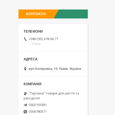
КОНТАКТИ
+380 (50) 678-06-71
Ольга
вул Коперника, 19, Львів, Україна
"Перлина" товари для шиття та
рукоділля
0502105581
0506780371