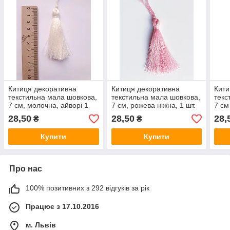
Китиця декоративна
Китиця декоративна
Кити
текстильна мала шовкова,
текстильна мала шовкова,
текс
7 см, молочна, айворі 1
7 см, рожева ніжна, 1 шт.
7 см
шт.
шовк
28,50
28,50
28,
₴
₴
Купити
Купити
Про нас
100% позитивних з 292 відгуків за рік
Працює з 17.10.2016
м. Львів