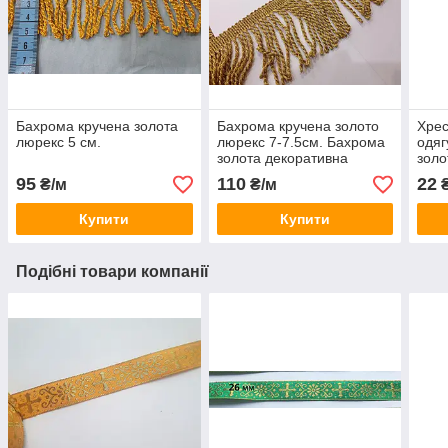
Бахрома кручена золота
Бахрома кручена золото
Хрес
люрекс 5 см.
люрекс 7-7.5см. Бахрома
одяг
золота декоративна
золо
аплі
95
110
22
₴/м
₴/м
Купити
Купити
Подібні товари компанії