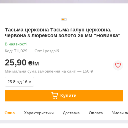
Тасьма церковна Тасьма галун церковна,
червона з люрексом золото 26 мм "Новинка"
В наявності
Код: ТЦ 029
Опт і роздріб
25,90
₴/м
Мінімальна сума замовлення на сайті — 150 ₴
25 ₴
від 16 м
Купити
Опис
Характеристики
Доставка
Оплата
Умови п