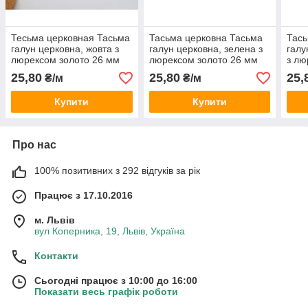
Тесьма церковная Тасьма
Тасьма церковна Тасьма
Тась
галун церковна, жовта з
галун церковна, зелена з
галу
люрексом золото 26 мм
люрексом золото 26 мм
з лю
"Новинка"
"Новинка"
"Нов
25,80
25,80
25,
₴/м
₴/м
Купити
Купити
Про нас
100% позитивних з 292 відгуків за рік
Працює з 17.10.2016
м. Львів
вул Коперника, 19, Львів, Україна
Контакти
Сьогодні працює з 10:00 до 16:00
Показати весь графік роботи