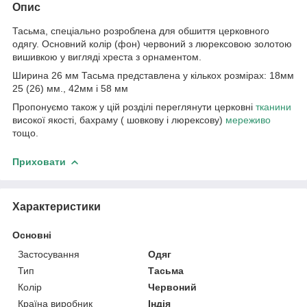
Опис
Тасьма, спеціально розроблена для обшиття церковного
одягу. Основний колір (фон) червоний з люрексовою золотою
вишивкою у вигляді хреста з орнаментом.
Ширина 26 мм Тасьма представлена у кількох розмірах: 18мм
25 (26) мм., 42мм і 58 мм
Пропонуємо також у цій розділі переглянути церковні
тканини
високої якості, бахраму ( шовкову і люрексову)
мереживо
тощо.
Приховати
Характеристики
Основні
Застосування
Одяг
Тип
Тасьма
Колір
Червоний
Країна виробник
Індія