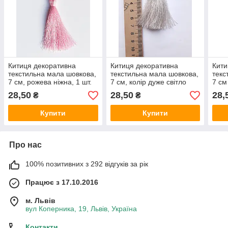
Китиця декоративна
Китиця декоративна
Кити
текстильна мала шовкова,
текстильна мала шовкова,
текс
7 см, рожева ніжна, 1 шт.
7 см, колір дуже світло
7 см
сірий, 1 шт.
шовк
28,50
28,50
28,
₴
₴
Купити
Купити
Про нас
100% позитивних з 292 відгуків за рік
Працює з 17.10.2016
м. Львів
вул Коперника, 19, Львів, Україна
Контакти