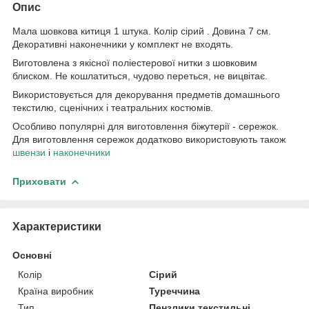
Опис
Мала шовкова китиця 1 штука. Колір сірий . Довина 7 см.
Декоративні наконечники у комплект не входять.
Виготовлена з якісної поліестерової нитки з шовковим
блиском. Не кошлатиться, чудово переться, не вицвітає.
Використовується для декорування предметів домашнього
текстилю, сценічних і театральних костюмів.
Особливо популярні для виготовлення біжутерії - сережок.
Для виготовлення сережок додатково використовують також
швензи
і
наконечники
Приховати
Характеристики
Основні
Колір
Сірий
Країна виробник
Туреччина
Тип
Пензлики текстильні